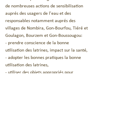
de nombreuses actions de sensibilisation 
auprés des usagers de l'eau et des 
responsables notamment auprés des 
villages de Nombira, Gon-Bourfou, Tiéré et 
Goulagon, Bourzem et Gon-Boussougou:
- prendre conscience de la bonne 
utilisation des latrines, impact sur la santé,
- adopter les bonnes pratiques la bonne 
utilisation des latrines,
- utiliser des objets appropriés pour 
pérenniser les latrines,
- se préparer à des actions de vidange. 
Le sutien auprés du technicien responsable 
eau & assainissement s'est poursuivie avec 
la formation aux outils cartographie, les 
logiciels excel et la gestion base de 
données