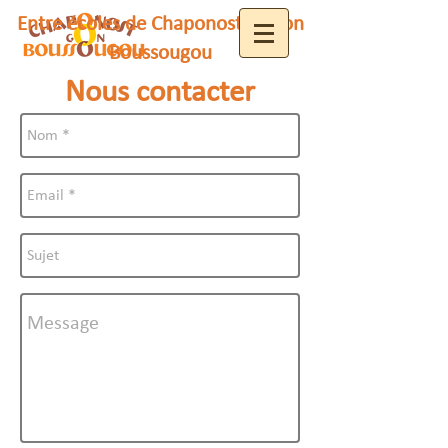
Entre écoles de Chaponost et Gon
Boussougou
Nous contacter