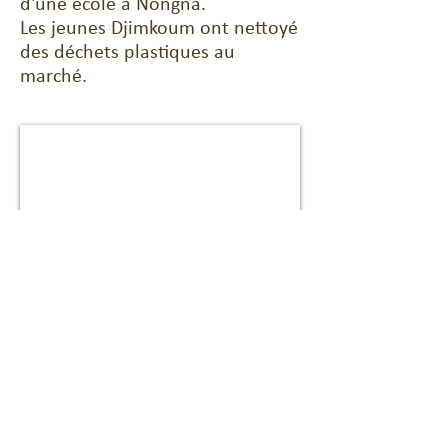
d'une école à Nongna.
Les jeunes Djimkoum ont nettoyé
des déchets plastiques au
marché.
1/1
Maison des associations, 1 rue louis Martel
69630 Chaponost;
chaponostgonboussougou@gmail.com