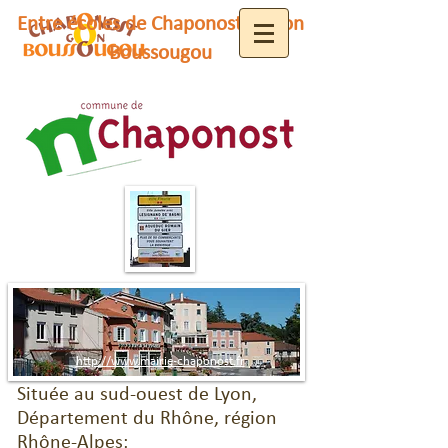
Entre écoles de Chaponost et Gon
Boussougou
http://www.mairie-chaponost.fr
Située au sud-ouest de Lyon,
Département du Rhône, région
Rhône-Alpes: