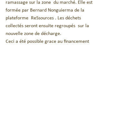
ramassage sur la zone  du marché. Elle est 
formée par Bernard Nonguierma de la 
plateforme  ReSsources . Les déchets 
collectés seront ensuite regroupés  sur la  
nouvelle zone de décharge.
Ceci a été possible grace au financement 
du Ministère des Affaires Etrangères  pour 
les actions de sensibilisation, aux mairies 
de Chaponost et Gon Boussougou qui ont, 
elles, financé la clôture de la zone de 
décharge  et une première partie du 
matériel nécessaire à la collecte et au 
succés du 
financement participatif 
qui 
avait été lancé à cette occasion.
L'association  de jeunes, nommée 
GUINKUM, a inauguré le 23 décembre 
2022 cette collecte de déchets sur la zone 
du marché de Gon Boussougou en 