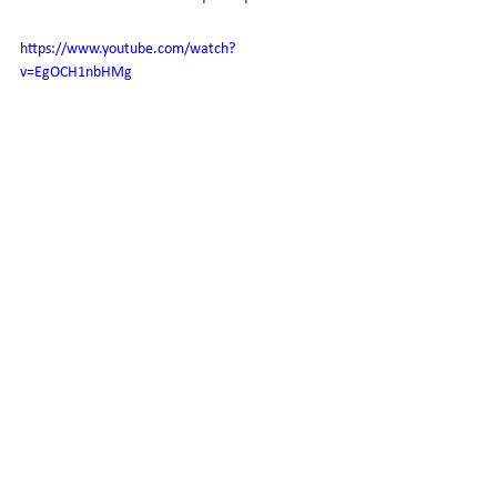
https://www.youtube.com/watch?
v=EgOCH1nbHMg
Maison des associations, 1 rue louis Martel
69630 Chaponost;
chaponostgonboussougou@gmail.com